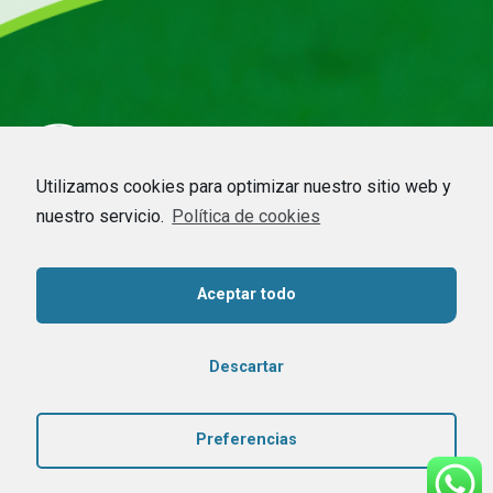
Utilizamos cookies para optimizar nuestro sitio web y
nuestro servicio.
Política de cookies
HOME
–
EMPRESA
–
CDMO
–
APICULTURA
–
COMMODITIES
–
NOTICIAS
–
CONTACTO
Aceptar todo
Contacta con nosotros
Descartar
Copyright © 2020 Dadelos Agrícola. Todos los derechos reservados –
Preferencias
Aviso Legal
–
Política de privacidad
–
Política de cookies
– Diseñado
por
Wellaggio