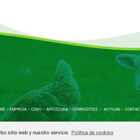
ME
–
EMPRESA
–
CDMO
–
APICULTURA
–
COMMODITIES
–
NOTICIAS
–
CONTAC
eservados –
Aviso Legal
–
Política de privacidad
–
Política de cookies
– Diseña
ro sitio web y nuestro servicio.
Política de cookies