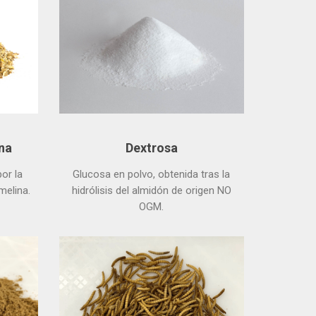
na
Dextrosa
or la
Glucosa en polvo, obtenida tras la
melina.
hidrólisis del almidón de origen NO
OGM.