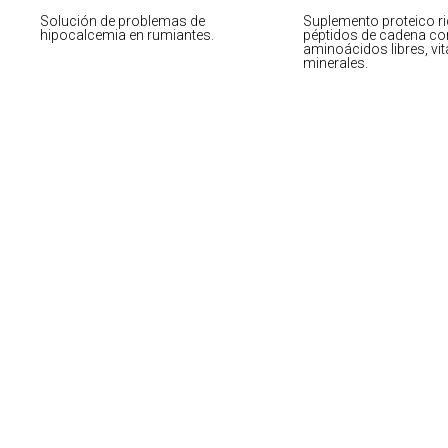
Solución de problemas de
Suplemento proteico r
hipocalcemia en rumiantes.
péptidos de cadena cor
aminoácidos libres, vi
minerales.