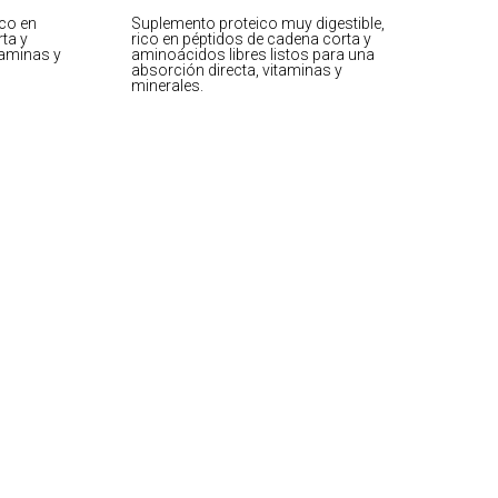
ico en
Suplemento proteico muy digestible,
ta y
rico en péptidos de cadena corta y
taminas y
aminoácidos libres listos para una
absorción directa, vitaminas y
minerales.