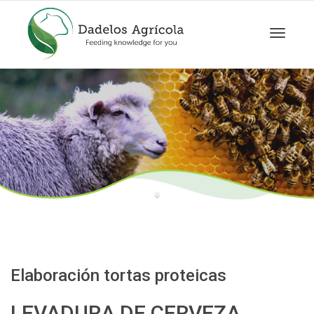
Cambia
navegac
Elaboración tortas proteicas
LEVADURA DE CERVEZA