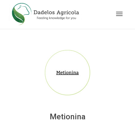
Cambia
navegac
Metionina