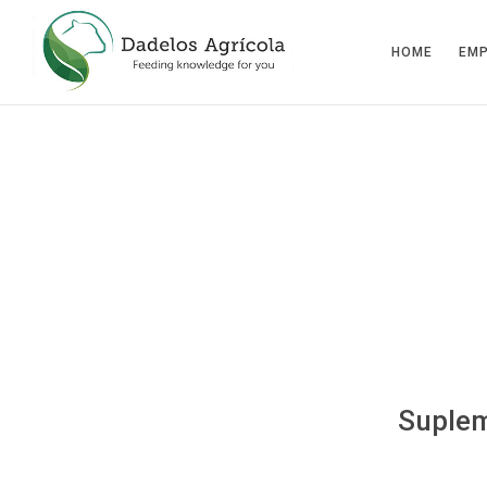
HOME
EM
Suplem