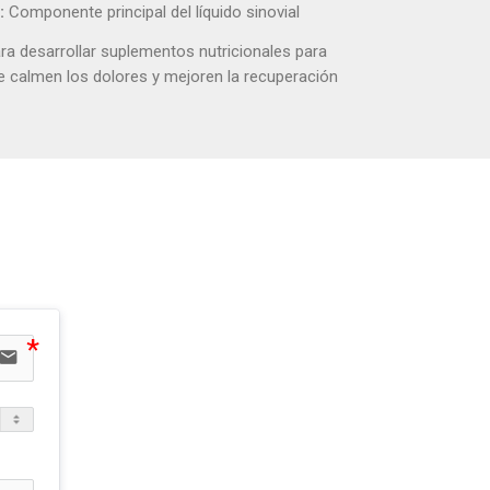
o:
Componente principal del líquido sinovial
a desarrollar suplementos nutricionales para
 calmen los dolores y mejoren la recuperación
r
email