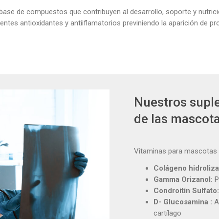
base de compuestos que contribuyen al
desarrollo, soporte y nutric
gentes
antioxidantes y antiiflamatorios
previniendo la aparición de p
Nuestros suple
de las mascot
Vitaminas para mascotas 
Colágeno hidroliza
Gamma Orizanol:
P
Condroitín Sulfato
D- Glucosamina :
A
cartílago