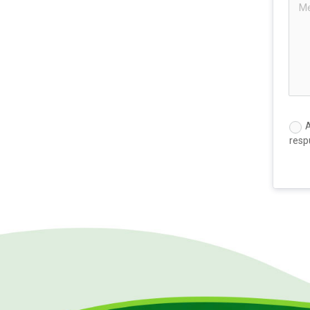
A
resp