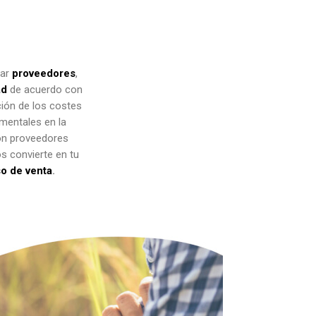
rar
proveedores
,
ad
de acuerdo con
ción de los costes
entales en la
on proveedores
os convierte en tu
so de venta
.