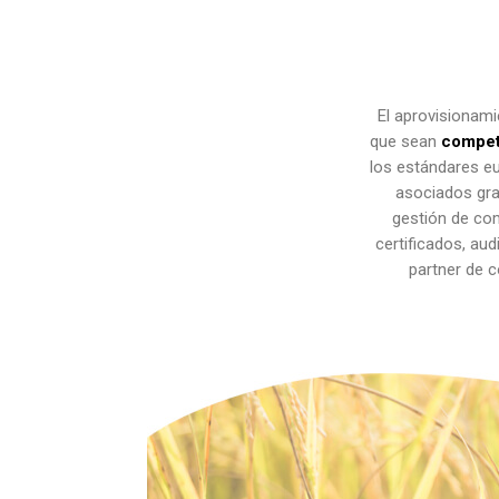
El aprovisionami
que sean
competi
los estándares eu
asociados grac
gestión de co
certificados, au
partner de 