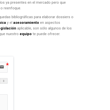
os ya presentes en el mercado pero que
 o reenfoque.
quedas bibliográficas para elaborar dossiers o
ica
y el
asesoramiento
en aspectos
egislación
aplicable, son sólo algunos de los
 que nuestro
equipo
te puede ofrecer.
email