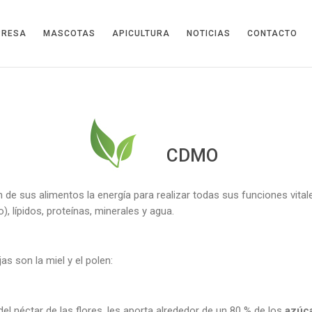
PRESA
MASCOTAS
APICULTURA
NOTICIAS
CONTACTO
CDMO
de sus alimentos la energía para realizar todas sus funciones vitales 
), lípidos, proteínas, minerales y agua.
as son la miel y el polen:
 del néctar de las flores, les aporta alrededor de un 80 % de los
azúc