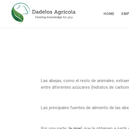
HOME
EM
Las abejas, como el resto de animales, extraen 
entre diferentes azúcares (hidratos de carbono
Las principales fuentes de alimento de las abej
Por una parte,
la
miel
, que la obtienen a partir