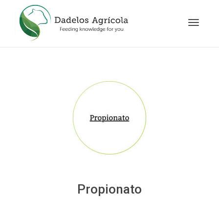
Cambia
navegac
Propionato