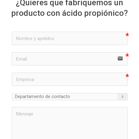
¿Quieres que fabriquemos un
producto con ácido propiónico?
email