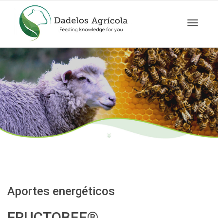
Cambia
navegac
Aportes energéticos
FRUCTOBEE®