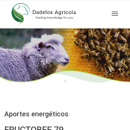
Cambia
navegac
Aportes energéticos
FRUCTOBEE 79