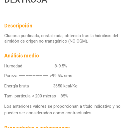
Descripción
Glucosa purificada, cristalizada, obtenida tras la hidrólisis del
almidón de origen no transgénico (NO OGM).
Análisis medio
Humedad ————————– 8-9.5%
Pureza ————————– >99.5% sms
Energía bruta——————– 3650 kcal/Kg
Tam. partícula < 200 micras— 85%
Los anteriores valores se proporcionan a título indicativo y no
pueden ser considerados como contractuales.
Propiedades e indicaciones