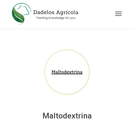
Cambia
navegac
Maltodextrina