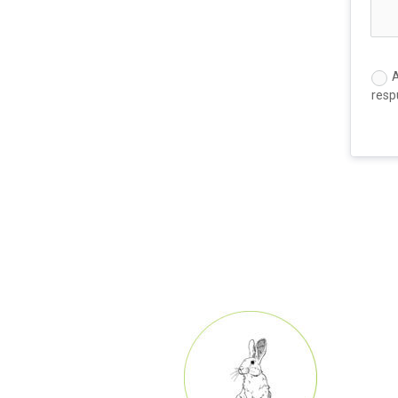
A
resp