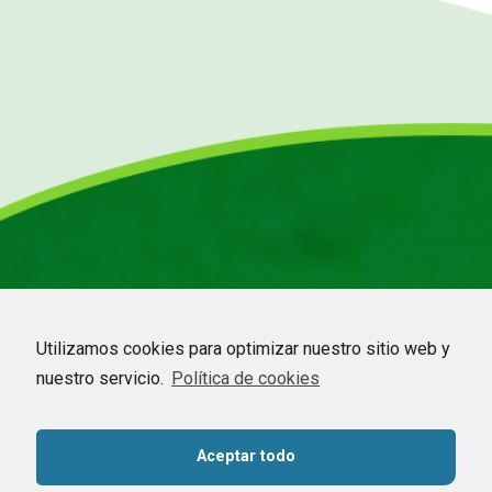
Utilizamos cookies para optimizar nuestro sitio web y
nuestro servicio.
Política de cookies
HOME
–
EMPRESA
–
CDMO
–
COMMODITIES
–
APICULTURA
–
NOTICIAS
–
Aceptar todo
CONTACTO