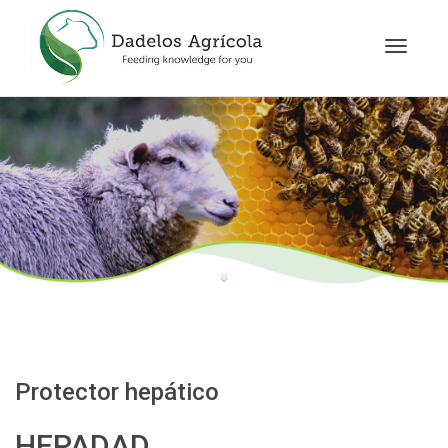
Cambia
navegac
Protector hepático
HEPADAD