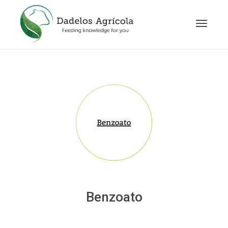
Cambia
navegac
Benzoato