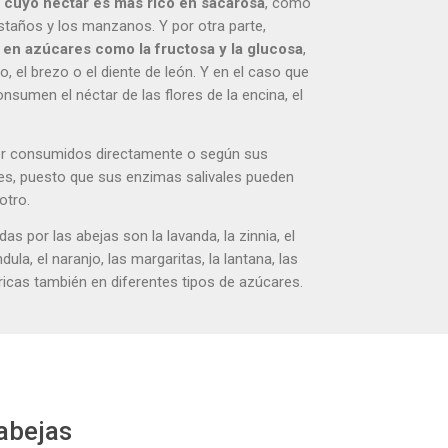
s cuyo néctar es más rico en sacarosa
, como
castaños y los manzanos. Y por otra parte,
s en azúcares como la fructosa y la glucosa
,
, el brezo o el diente de león. Y en el caso que
onsumen el néctar de las flores de la encina, el
r consumidos directamente o según sus
les, puesto que sus enzimas salivales pueden
otro.
das por las abejas son la lavanda, la zinnia, el
dula, el naranjo, las margaritas, la lantana, las
, ricas también en diferentes tipos de azúcares.
 abejas