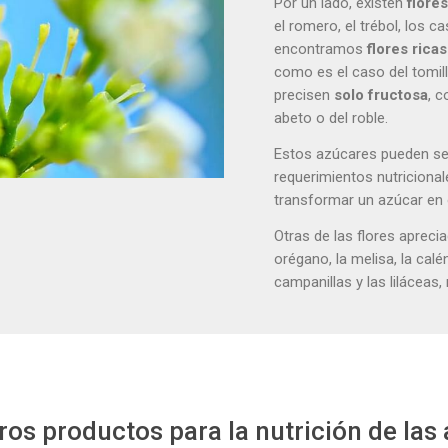
Por un lado, existen
flore
el romero, el trébol, los 
encontramos
flores rica
como es el caso del tomillo
precisen
solo fructosa
, c
abeto o del roble.
Estos azúcares pueden se
requerimientos nutriciona
transformar un azúcar en 
Otras de las flores aprecia
orégano, la melisa, la calén
campanillas y las liláceas
os productos para la nutrición de las