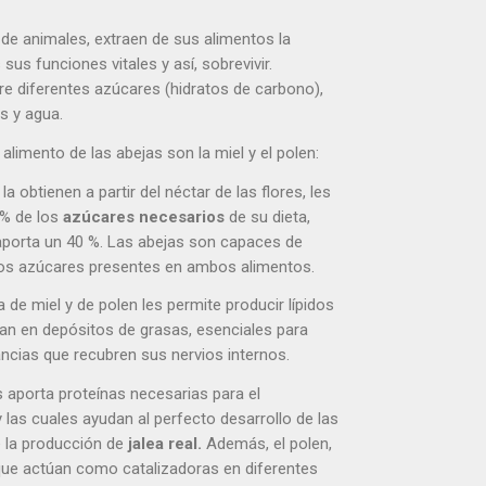
 de animales, extraen de sus alimentos la
 sus funciones vitales y así, sobrevivir.
tre diferentes azúcares (hidratos de carbono),
es y agua.
alimento de las abejas son la miel y el polen:
 la obtienen a partir del néctar de las flores, les
 % de los
azúcares necesarios
de su dieta,
 aporta un 40 %. Las abejas son capaces de
a los azúcares presentes en ambos alimentos.
 de miel y de polen les permite producir lípidos
an en depósitos de grasas, esenciales para
ncias que recubren sus nervios internos.
es aporta proteínas necesarias para el
y las cuales ayudan al perfecto desarrollo de las
 la producción de
jalea real.
Además, el polen,
que actúan como catalizadoras en diferentes