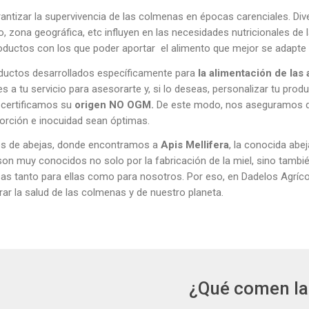
rantizar la supervivencia de las colmenas en épocas carenciales. Di
o, zona geográfica, etc influyen en las necesidades nutricionales de 
roductos con los que poder aportar el alimento que mejor se adapte 
ductos desarrollados específicamente para
la alimentación de las 
 a tu servicio para asesorarte y, si lo deseas, personalizar tu prod
 certificamos su
origen NO OGM.
De este modo, nos aseguramos de
sorción e inocuidad sean óptimas.
ies de abejas, donde encontramos a
Apis Mellifera
, la conocida abej
on muy conocidos no solo por la fabricación de la miel, sino también
as tanto para ellas como para nosotros. Por eso, en Dadelos Agríc
ar la salud de las colmenas y de nuestro planeta.
¿Qué comen la