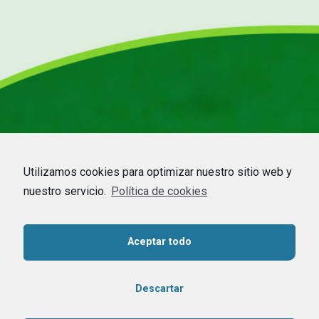
Utilizamos cookies para optimizar nuestro sitio web y
nuestro servicio.
Política de cookies
HOME
–
EMPRESA
–
CDMO
–
APICULTURA
–
COMMODITIES
–
NOTICIAS
–
Aceptar todo
CONTACTO
Contacta con nosotros
Descartar