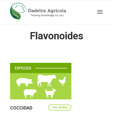
Cambia
Flavonoides
navegac
COCCIDAD
Ver ficha