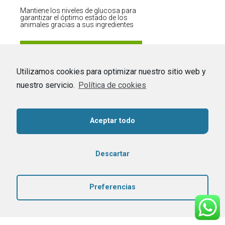
Mantiene los niveles de glucosa para
garantizar el óptimo estado de los
animales gracias a sus ingredientes
Utilizamos cookies para optimizar nuestro sitio web y
nuestro servicio.
Política de cookies
Aceptar todo
RUMIGEL
Ver ficha
Estimula el crecimiento de la flora
Descartar
ruminal, mejorando la digestión de la
fibra en la dieta y favoreciendo la
síntesis de proteína microbiana.
Preferencias