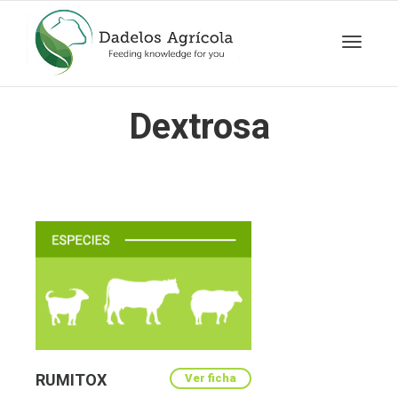
Cambia
Dextrosa
navegac
RUMITOX
Ver ficha