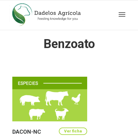
Cambia
Benzoato
navegac
DACON-NC
Ver ficha