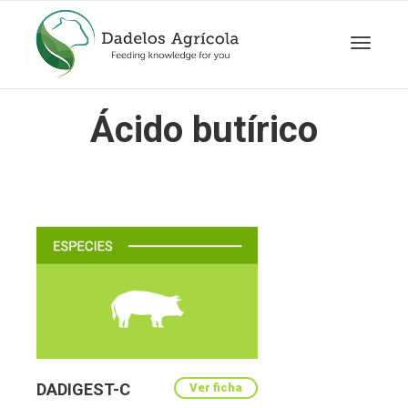
Cambia
Ácido butírico
navegac
DADIGEST-C
Ver ficha