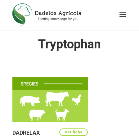
Toggle
Tryptophan
navigat
DADRELAX
Ver ficha