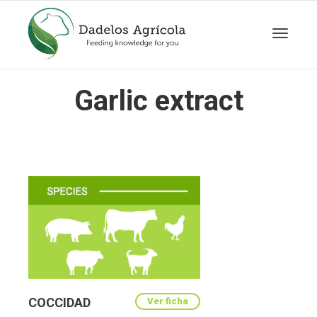
Toggle
Garlic extract
navigat
COCCIDAD
Ver ficha